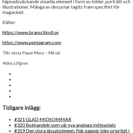
häpnadsväckande visuella element i form av bilder, porträtt och
illustrationer. Många av dessa har tagits fram specifikt för
magasinet.
Källor:
https://www.branschkoll.se
https://www.pentagram.com
Tills nästa Paper Mess – Må väl
Måns Löfgren
Tidigare inlägg:
#321 GLAD MIDSOMMAR
#320 Bokhandeln som vår nya analoga mötesplats
#319 Den stora lässatsningen: När papper blev prioritet i