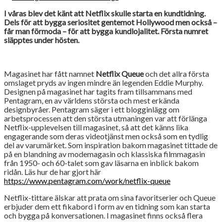
I våras blev det känt att Netflix skulle starta en kundtidning.
Dels för att bygga seriositet gentemot Hollywood men också –
får man förmoda – för att bygga kundlojalitet. Första numret
släpptes under hösten.
Magasinet har fått namnet
Netflix Queue
och det allra första
omslaget pryds av ingen mindre än legenden Eddie Murphy.
Designen på magasinet har tagits fram tillsammans med
Pentagram, en av världens största och mest erkända
designbyråer. Pentagram säger i ett blogginlägg om
arbetsprocessen att den största utmaningen var att förlänga
Netflix-upplevelsen till magasinet, så att det känns lika
engagerande som deras videotjänst men också som en tydlig
del av varumärket. Som inspiration bakom magasinet tittade de
på en blandning av modemagasin och klassiska filmmagasin
från 1950- och 60-talet som gav läsarna en inblick bakom
ridån. Läs hur de har gjort här
https://www.pentagram.com/work/netflix-queue
Netflix-tittare älskar att prata om sina favoritserier och Queue
erbjuder dem ett fikabord i form av en tidning som kan starta
och bygga på konversationen. I magasinet finns också flera