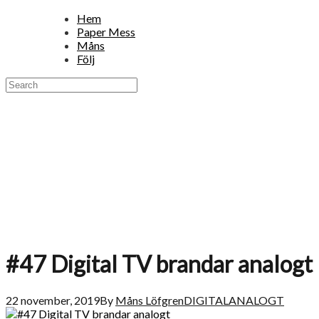
Hem
Paper Mess
Måns
Följ
#47 Digital TV brandar analogt
22 november, 2019
By
Måns Löfgren
DIGITALANALOGT