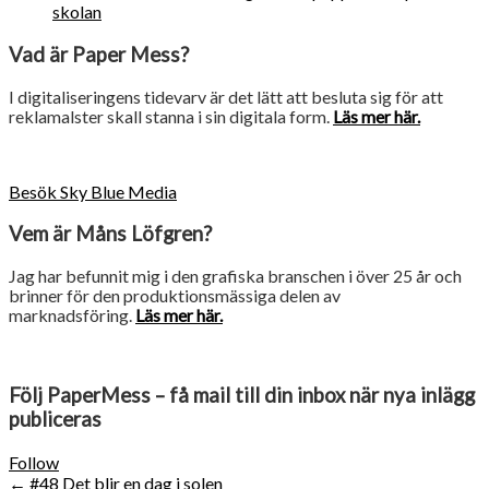
skolan
Vad är Paper Mess?
I digitaliseringens tidevarv är det lätt att besluta sig för att
reklamalster skall stanna i sin digitala form.
Läs mer här.
Besök Sky Blue Media
Vem är Måns Löfgren?
Jag har befunnit mig i den grafiska branschen i över 25 år och
brinner för den produktionsmässiga delen av
marknadsföring.
Läs mer här.
Följ PaperMess – få mail till din inbox när nya inlägg
publiceras
Follow
Post
←
#48 Det blir en dag i solen