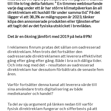
till lite kring detta faktum: ”
En timmes webbsurfande
varje dag under ett år har större klimatpåverkan än all
direktreklam ett hushåll får under samma tid.” På det
lägger vi att 38,3% av målgruppen år 2023, tänker
köpa den annonserade produkten eller tjänsten efter
att tagit del av det fysiska utskicket i brevlådan.
Det är en ökning jämfört med 2019 på hela 89%!
I reklamens finrum pratas det sällan om oadresserad
direktreklam. Men trots det fortsätter den
oadresserade direktreklamen att leverera effektivitet
gång efter gång efter gång. Både i bra och dåliga tider.
Och inte nog med det – resultaten av oadresserad
direktreklam har dessutom förbättrats de senaste fem
åren.
Varför fortsätter denna kanal att leverera värde till
sina användare trots digitalisering av både
mediekanaler och handel?
Ta del av sju argument på länken nedan till varför
fysisk direktreklam fungerar och sifferbevis på att