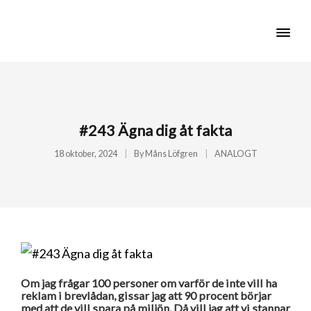
#243 Ägna dig åt fakta
18 oktober, 2024
By
Måns Löfgren
ANALOGT
Om jag frågar 100 personer om varför de inte vill ha
reklam i brevlådan, gissar jag att 90 procent börjar
med att de vill spara på miljön. Då vill jag att vi stannar