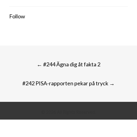
Follow
Post
←
#244 Ägna dig åt fakta 2
navigation
#242 PISA-rapporten pekar på tryck
→
© 2026
All Rights Reserved.