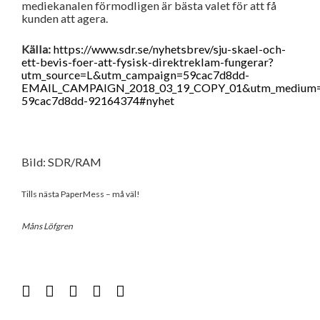
mediekanalen förmodligen är bästa valet för att få
kunden att agera.
Källa:
https://www.sdr.se/nyhetsbrev/sju-skael-och-
ett-bevis-foer-att-fysisk-direktreklam-fungerar?
utm_source=L&utm_campaign=59cac7d8dd-
EMAIL_CAMPAIGN_2018_03_19_COPY_01&utm_medium=e
59cac7d8dd-92164374#nyhet
Bild: SDR/RAM
Tills nästa PaperMess – må väl!
Måns Löfgren