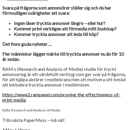
Svara på frågorna som annonsörer ställer sig och du har
förmodligen svårigheter att svara:
Ingen läser tryckta annonser längre – eller hur?
Kommer print verkligen att förmedla mitt budskap?
Kommer tryckta annonser att leda till köp?
Det finns goda nyheter….
Fler människor lägger märke till tryckta annonser nu än för 10
år sedan.
RAM:s (Research and Analysis of Media) studie för tryckt
annonsering är ett värdefullt verktyg som ger svar på frågorna,
för att hjälpa aktörer i mediebranschen att motivera sitt beslut
att inkludera tryckta annonser i mediemixen.
https://www2.rampanel.com/proving-the-effectiveness-of-
print-media
Källa: Research and Analysis of Media
Tills nästa PaperMess – må väl!
Måns Löfgren