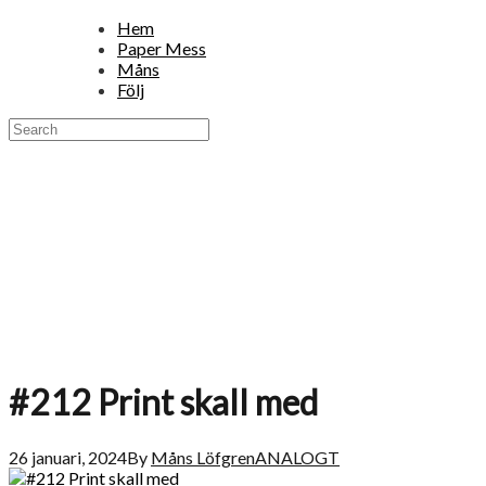
Hem
Paper Mess
Måns
Följ
#212 Print skall med
26 januari, 2024
By
Måns Löfgren
ANALOGT