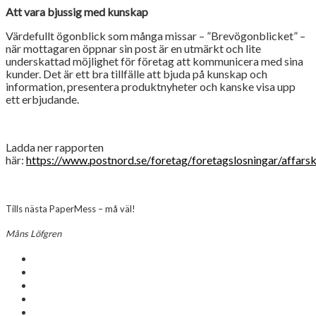
Att vara bjussig med kunskap
Värdefullt ögonblick som många missar – ”Brevögonblicket” –
när mottagaren öppnar sin post är en utmärkt och lite
underskattad möjlighet för företag att kommunicera med sina
kunder. Det är ett bra tillfälle att bjuda på kunskap och
information, presentera produktnyheter och kanske visa upp
ett erbjudande.
Ladda ner rapporten
här:
https://www.postnord.se/foretag/foretagslosningar/affa
Tills nästa PaperMess – må väl!
Måns Löfgren