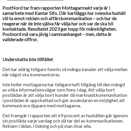
PostNord tar fram rapporten Mottagarmakt varje år i
samarbete med Kantar Sifo. Där kartläggs hur svenska hushåll
vill ta emot reklam och affärskommunikation – och hur de
reagerar när de inte själva får välja hur och var de ska bli
kontaktade. Resultatet 2023 ger hopp för mänskligheten.
Postnord må vara jävig i sammanhanget – men, detta är
validerade siffror.
Underskatta inte tillfället
Det har aldrig tidigare funnits så många kanaler att välja mellan
när något ska kommuniceras.
Inte heller mottagarna har tidigare haft tillgång till den mängd
av olika informationsvägar som finns i dag. Att välja bort
postlådan är att välja bort kunder då marknadskommunikation
i postlådan är uppskattad och ger avsändaren en möjlighet att
kommunicera djupare med mottagarna.
Det framgår i rapporten att 69 procent av hushållen går igenom
sin postlåda varje vardag och då tar del av kommunikationen.
Reklam i lådan, i tidning och på stan ökar alla.