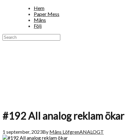
Hem
Paper Mess
Måns
Följ
#192 All analog reklam ökar
1 september, 2023
By
Måns Löfgren
ANALOGT