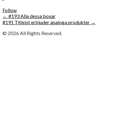
Follow
Post
←
#193 Alla dessa boxar
#191 Titleist erbjuder analoga produkter
→
navigation
© 2026
All Rights Reserved.