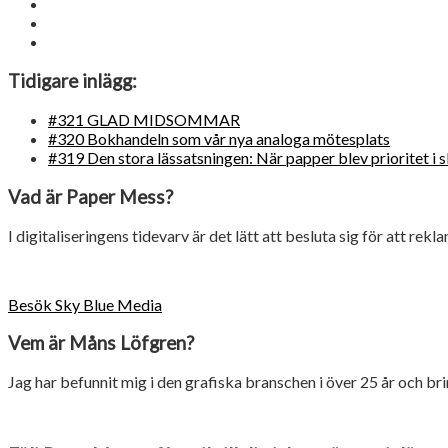
Tidigare inlägg:
#321 GLAD MIDSOMMAR
#320 Bokhandeln som vår nya analoga mötesplats
#319 Den stora lässatsningen: När papper blev prioritet i 
Vad är Paper Mess?
I digitaliseringens tidevarv är det lätt att besluta sig för att rekl
Besök Sky Blue Media
Vem är Måns Löfgren?
Jag har befunnit mig i den grafiska branschen i över 25 år och 