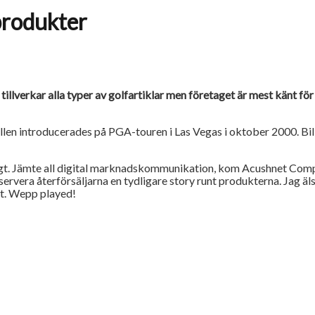
produkter
t tillverkar alla typer av golfartiklar men företaget är mest känt f
ollen introducerades på PGA-touren i Las Vegas i oktober 2000. Bi
 analogt. Jämte all digital marknadskommunikation, kom Acushnet C
era återförsäljarna en tydligare story runt produkterna. Jag älskar
kt. Wepp played!