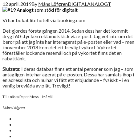
12 april, 2019
By
Måns Löfgren
DIGITALANALOGT
Vi har bokat lite hotell via booking.com
Det gjordes första gången 2014. Sedan dess har det kommit
drygt 60 stycken reklamutskick via e-post. Jag vet inte om det
beror på att jag inte har interagerat på e-posten eller vad – men
i november 2018 kom det ett trevligt vykort. Vykortet
föreställer lockande resemål och på vykortet finns det en
rabattlänk.
Slutsats:
I deras databas finns ett antal personer som jag – som
antagligen inte har agerat på e-posten. Dessa har samlats ihop i
en adresslista och nu har vi fått ett erbjudande – fysiskt – i en
vanlig brevlåda av plåt. Trevligt!
Tills nästa Paper Mess – Må väl
Måns Löfgren