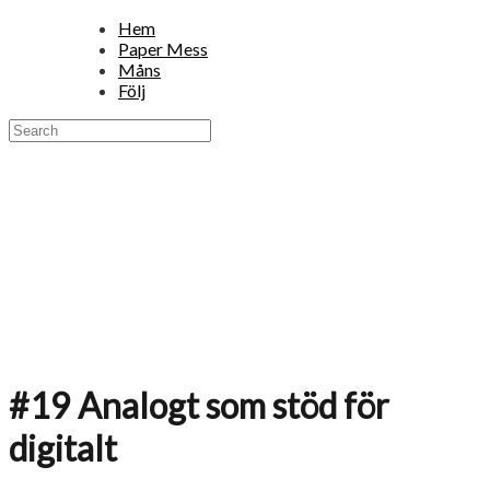
Hem
Paper Mess
Måns
Följ
#19 Analogt som stöd för
digitalt