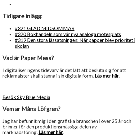
Tidigare inlägg:
#321 GLAD MIDSOMMAR
#320 Bokhandeln som vår nya analoga mötesplats
#319 Den stora lässatsningen: När papper blev prioritet i
skolan
Vad är Paper Mess?
I digitaliseringens tidevarv är det lätt att besluta sig för att
reklamalster skall stanna i sin digitala form.
Läs mer här.
Besök Sky Blue Media
Vem är Måns Löfgren?
Jag har befunnit mig i den grafiska branschen i över 25 år och
brinner för den produktionsmässiga delen av
marknadsföring.
Läs mer här.