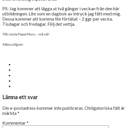
PS: Jag kommer att lägga ut två gånger i veckan från den här
utbildningen. Lite som en dagbok av intryck jag fått med mig.
Dessa kommer att komma lite förtätat – 2 ggr per vecka.
Tisdagar och fredagar. Följ det vettja.
Tills nästa PaperMess – må väl!
Måns Löfgren
Lämna ett svar
Din e-postadress kommer inte publiceras.
Obligatoriska fält är
märkta
*
Kommentar
*