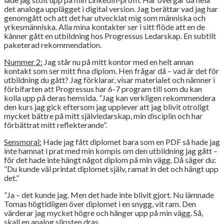
det analoga upplägget i digital version. Jag berättar vad jag har
genomgått och att det har utvecklat mig som människa och
yrkesmänniska. Alla mina kontakter ser i sitt flöde att en de
känner gått en utbildning hos Progressus Ledarskap. En subtilt
paketerad rekommendation.
Nummer 2:
Jag står nu på mitt kontor med en helt annan
kontakt som ser mitt fina diplom. Hen frågar då – vad är det för
utbildning du gått? Jag förklarar, visar materialet och nämner i
förbifarten att Progressus har 6-7 program till som du kan
kolla upp på deras hemsida. ”Jag kan verkligen rekommendera
den kurs jag gick eftersom jag upplever att jag blivit otroligt
mycket bättre på mitt självledarskap, min disciplin och har
förbättrat mitt reflekterande”.
Sensmoral:
Hade jag fått diplomet bara som en PDF så hade jag
inte hamnat i prat med min kompis om den utbildning jag gått –
för det hade inte hängt något diplom på min vägg. Då säger du:
”Du kunde väl printat diplomet själv, ramat in det och hängt upp
det.”
”Ja – det kunde jag. Men det hade inte blivit gjort. Nu lämnade
Tomas högtidligen över diplomet i en snygg, vit ram. Den
värderar jag mycket högre och hänger upp på min vägg. Så,
skall en analog slipsten dras.