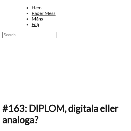
Hem
Paper Mess
Måns
Följ
#163: DIPLOM, digitala eller
analoga?