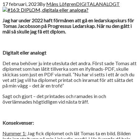
17 februari, 2023
By
Måns Löfgren
DIGITALANALOGT
Jag har under 2022 haft förmånen att gå en ledarskapskurs för
Tomas Jacobsson på Progressus Ledarskap. När nu den gått i
mål så skulle jag få ett diplom.
Digitalt eller analogt
Det ena behöver ju inte utesluta det andra. Först sade Tomas att
diplomet som han låtit tillverka som en ifyllnads-PDF, skulle
skickas som just en PDF via mail. ”Nu har vi setts i ett år och du
vet att jag vill ha diplomet printat och inramat för att sätta det
på min vägg – det är en trofé”
Sagt och gjort – det printades och ramades in och
överlämnades högtidligen vid nästa träff.
Konsekvenser:
Nummer 1:
Jag fick diplomet och lät Tomas ta en bild. Bilden
lade jag stolt upp på min LinkedIn-profil. Här övergår då hela