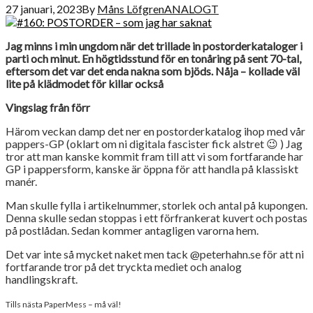
27 januari, 2023
By
Måns Löfgren
ANALOGT
Jag minns i min ungdom när det trillade in postorderkataloger i
parti och minut. En högtidsstund för en tonåring på sent 70-tal,
eftersom det var det enda nakna som bjöds. Nåja – kollade väl
lite på klädmodet för killar också
Vingslag från förr
Härom veckan damp det ner en postorderkatalog ihop med vår
pappers-GP (oklart om ni digitala fascister fick alstret 😉 ) Jag
tror att man kanske kommit fram till att vi som fortfarande har
GP i pappersform, kanske är öppna för att handla på klassiskt
manér.
Man skulle fylla i artikelnummer, storlek och antal på kupongen.
Denna skulle sedan stoppas i ett förfrankerat kuvert och postas
på postlådan. Sedan kommer antagligen varorna hem.
Det var inte så mycket naket men tack @peterhahn.se för att ni
fortfarande tror på det tryckta mediet och analog
handlingskraft.
Tills nästa PaperMess – må väl!