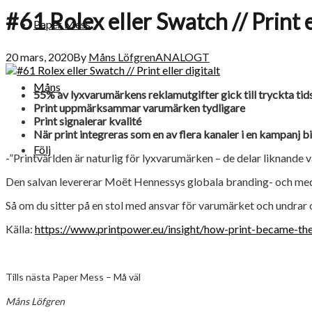
#61 Rolex eller Swatch // Print e
Paper Mess
20 mars, 2020
By
Måns Löfgren
ANALOGT
Måns
55% av lyxvarumärkens reklamutgifter gick till tryckta tid
Print uppmärksammar varumärken tydligare
Print signalerar kvalité
När print integreras som en av flera kanaler i en kampanj b
Följ
-”Printvärlden är naturlig för lyxvarumärken – de delar liknande vä
Den salvan levererar Moët Hennessys globala branding- och med
Så om du sitter på en stol med ansvar för varumärket och undrar o
Källa:
https://www.printpower.eu/insight/how-print-became-the-d
Tills nästa Paper Mess – Må väl
Måns Löfgren