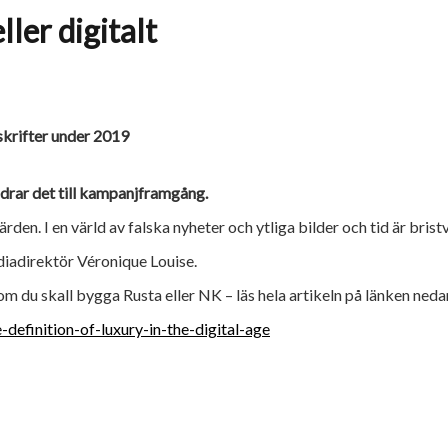
ller digitalt
skrifter under 2019
idrar det till kampanjframgång.
rden. I en värld av falska nyheter och ytliga bilder och tid är brist
iadirektör Véronique Louise.
m du skall bygga Rusta eller NK – läs hela artikeln på länken nedan
efinition-of-luxury-in-the-digital-age