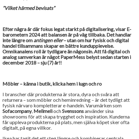
”Vilket härmed bevisats”
Efter några år där fokus legat starkt på digitalisering, visar E-
barometern 2024 att balansen är på väg tillbaka. Det handlar
inte längre om
antingen eller
– utan om hur fysisk och digital
handel tillsammans skapar en bättre kundupplevelse.
Omnikanalens roll är tydligare än någonsin. Att få digital och
analog samverkan är något PaperMess belyst sedan starten i
december 2018 – sju (7) år!!
Möbler – känna i butik, klicka hem i lugn och ro
I branscher där produkterna är stora, dyra och svåra att
returnera – som möbler och heminredning – är det tydligt att
fysisk närvaro kompletterar e-handeln. Varumärken som
Sofacompany
,
Melimeli
och
Svenssons
använder sina
showrooms för att skapa trygghet och inspiration. Kunderna
får uppleva produkterna på plats, men själva köpet sker ofta
digitalt, på egna villkor.
Ikea har tagit det ett steg längre och kombinerar centrala