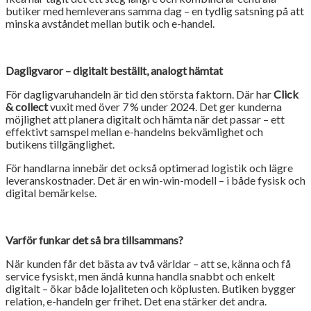
butiker med hemleverans samma dag – en tydlig satsning på att
minska avståndet mellan butik och e-handel.
Dagligvaror – digitalt beställt, analogt hämtat
För dagligvaruhandeln är tid den största faktorn. Där har
Click
& collect
vuxit med över 7 % under 2024. Det ger kunderna
möjlighet att planera digitalt och hämta när det passar – ett
effektivt samspel mellan e-handelns bekvämlighet och
butikens tillgänglighet.
För handlarna innebär det också optimerad logistik och lägre
leveranskostnader. Det är en win-win-modell – i både fysisk och
digital bemärkelse.
Varför funkar det så bra tillsammans?
När kunden får det bästa av två världar – att se, känna och få
service fysiskt, men ändå kunna handla snabbt och enkelt
digitalt – ökar både lojaliteten och köplusten. Butiken bygger
relation, e-handeln ger frihet. Det ena stärker det andra.