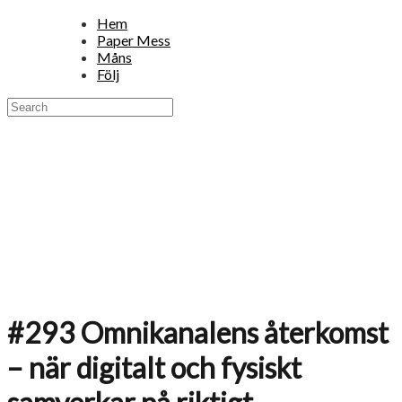
Hem
Paper Mess
Måns
Följ
#293 Omnikanalens återkomst
– när digitalt och fysiskt