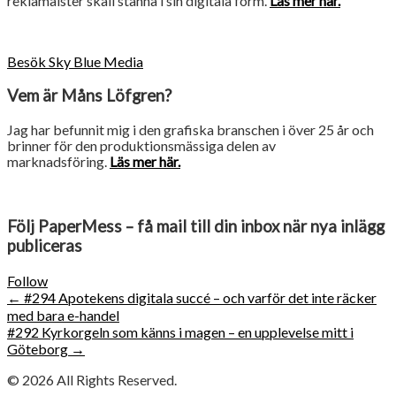
reklamalster skall stanna i sin digitala form.
Läs mer här.
Besök Sky Blue Media
Vem är Måns Löfgren?
Jag har befunnit mig i den grafiska branschen i över 25 år och
brinner för den produktionsmässiga delen av
marknadsföring.
Läs mer här.
Följ PaperMess – få mail till din inbox när nya inlägg
publiceras
Follow
Post
←
#294 Apotekens digitala succé – och varför det inte räcker
med bara e-handel
navigation
#292 Kyrkorgeln som känns i magen – en upplevelse mitt i
Göteborg
→
© 2026
All Rights Reserved.