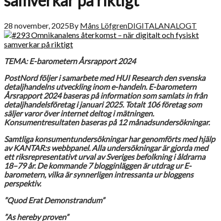
samverkar på riktigt
28 november, 2025
By
Måns Löfgren
DIGITALANALOGT
TEMA: E-barometern Årsrapport 2024
PostNord följer i samarbete med HUI Research den svenska
detaljhandelns utveckling inom e-handeln. E-barometern
Årsrapport 2024 baseras på information som samlats in från
detaljhandelsföretag i januari 2025. Totalt 106 företag som
säljer varor över internet deltog i mätningen.
Konsumentresultaten baseras på 12 månadsundersökningar.
Samtliga konsumentundersökningar har genomförts med hjälp
av KANTAR:s webbpanel. Alla undersökningar är gjorda med
ett riksrepresentativt urval av Sveriges befolkning i åldrarna
18–79 år. De kommande 7 blogginläggen är utdrag ur E-
barometern, vilka är synnerligen intressanta ur bloggens
perspektiv.
”Quod Erat Demonstrandum”
”As hereby proven”