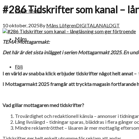
#286 Tidskrifter som kanal – lå
Paper Mess
10 oktober, 2025
By
Måns Löfgren
DIGITALANALOGT
Måns
TEMA Mottagarmakt:
Det här är det sista inlägget i serien Mottagarmakt 2025. En und
Följ
I en värld av snabba klick erbjuder tidskrifter något helt annat –
I Mottagarmakt 2025 framgår att tryckta magasin fortfarande har 
Vad gillar mottagaren med tidskrifter?
Trovärdighet och redaktionell känsla – annonser i tidning
Lång livslängd – tidningar sparas, bläddras i flera gånger 
Mindre reklamtrötthet – läsaren är mer mottaglig efterso
Tidskrifter ger helt enkelt utrymme för reklam att andas.