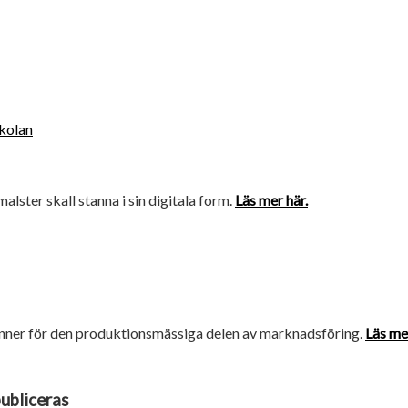
skolan
amalster skall stanna i sin digitala form.
Läs mer här.
brinner för den produktionsmässiga delen av marknadsföring.
Läs mer
publiceras