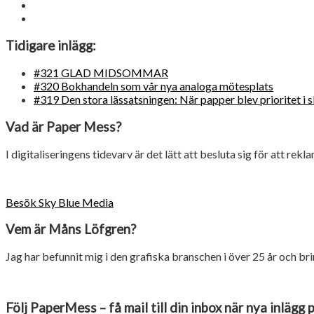
Tidigare inlägg:
#321 GLAD MIDSOMMAR
#320 Bokhandeln som vår nya analoga mötesplats
#319 Den stora lässatsningen: När papper blev prioritet i 
Vad är Paper Mess?
I digitaliseringens tidevarv är det lätt att besluta sig för att rekl
Besök Sky Blue Media
Vem är Måns Löfgren?
Jag har befunnit mig i den grafiska branschen i över 25 år och 
Följ PaperMess – få mail till din inbox när nya inlägg 