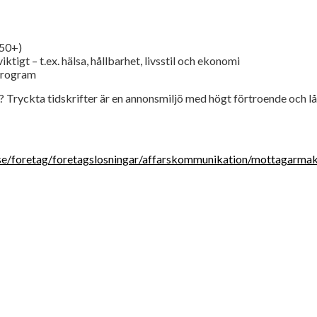
(50+)
igt – t.ex. hälsa, hållbarhet, livsstil och ekonomi
program
r? Tryckta tidskrifter är en annonsmiljö med högt förtroende och lå
se/foretag/foretagslosningar/affarskommunikation/mottagarma