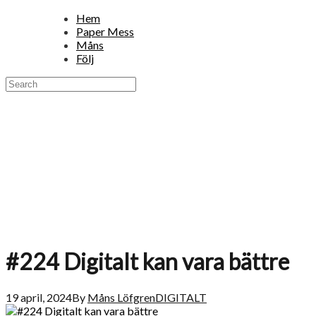
Hem
Paper Mess
Måns
Följ
#224 Digitalt kan vara bättre
19 april, 2024
By
Måns Löfgren
DIGITALT