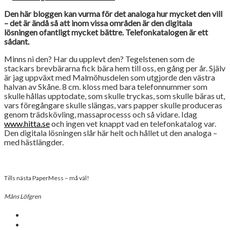
Den här bloggen kan vurma för det analoga hur mycket den vill
– det är ändå så att inom vissa områden är den digitala
lösningen ofantligt mycket bättre. Telefonkatalogen är ett
sådant.
Minns ni den? Har du upplevt den? Tegelstenen som de
stackars brevbärarna fick bära hem till oss, en gång per år. Själv
är jag uppväxt med Malmöhusdelen som utgjorde den västra
halvan av Skåne. 8 cm. kloss med bara telefonnummer som
skulle hållas upptodate, som skulle tryckas, som skulle bäras ut,
vars föregångare skulle slängas, vars papper skulle produceras
genom trädskövling, massaprocesss och så vidare. Idag
www.hitta.se
och ingen vet knappt vad en telefonkatalog var.
Den digitala lösningen slår här helt och hållet ut den analoga –
med hästlängder.
Tills nästa PaperMess – må väl!
Måns Löfgren