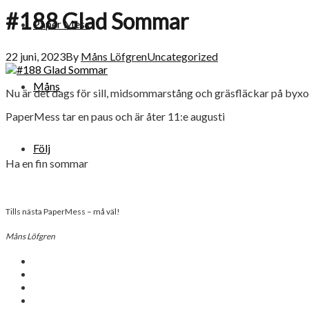
#188 Glad Sommar
Paper Mess
22 juni, 2023
By
Måns Löfgren
Uncategorized
Måns
Nu är det dags för sill, midsommarstång och gräsfläckar på byxo
PaperMess tar en paus och är åter 11:e augusti
Följ
Ha en fin sommar
Tills nästa PaperMess – må väl!
Måns Löfgren