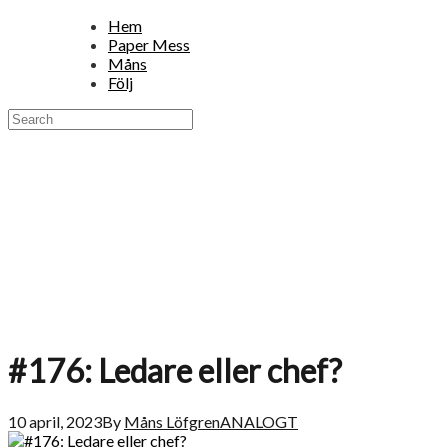
Hem
Paper Mess
Måns
Följ
#176: Ledare eller chef?
10 april, 2023
By
Måns Löfgren
ANALOGT