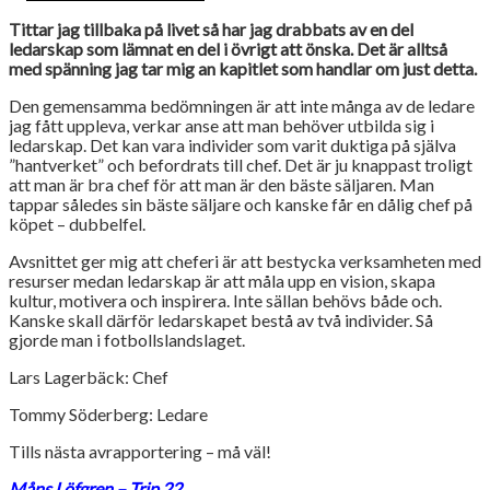
Tittar jag tillbaka på livet så har jag drabbats av en del
ledarskap som lämnat en del i övrigt att önska. Det är alltså
med spänning jag tar mig an kapitlet som handlar om just detta.
Den gemensamma bedömningen är att inte många av de ledare
jag fått uppleva, verkar anse att man behöver utbilda sig i
ledarskap. Det kan vara individer som varit duktiga på själva
”hantverket” och befordrats till chef. Det är ju knappast troligt
att man är bra chef för att man är den bäste säljaren. Man
tappar således sin bäste säljare och kanske får en dålig chef på
köpet – dubbelfel.
Avsnittet ger mig att cheferi är att bestycka verksamheten med
resurser medan ledarskap är att måla upp en vision, skapa
kultur, motivera och inspirera. Inte sällan behövs både och.
Kanske skall därför ledarskapet bestå av två individer. Så
gjorde man i fotbollslandslaget.
Lars Lagerbäck: Chef
Tommy Söderberg: Ledare
Tills nästa avrapportering – må väl!
Måns Löfgren – Trip 22