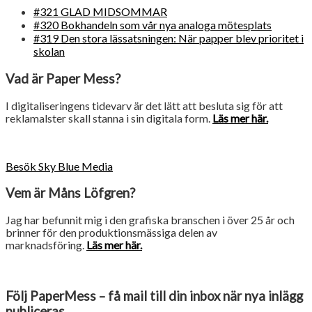
#321 GLAD MIDSOMMAR
#320 Bokhandeln som vår nya analoga mötesplats
#319 Den stora lässatsningen: När papper blev prioritet i
skolan
Vad är Paper Mess?
I digitaliseringens tidevarv är det lätt att besluta sig för att
reklamalster skall stanna i sin digitala form.
Läs mer här.
Besök Sky Blue Media
Vem är Måns Löfgren?
Jag har befunnit mig i den grafiska branschen i över 25 år och
brinner för den produktionsmässiga delen av
marknadsföring.
Läs mer här.
Följ PaperMess – få mail till din inbox när nya inlägg
publiceras