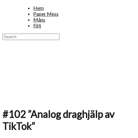
Hem
Paper Mess
Måns
Följ
#102 ”Analog draghjälp av
TikTok”