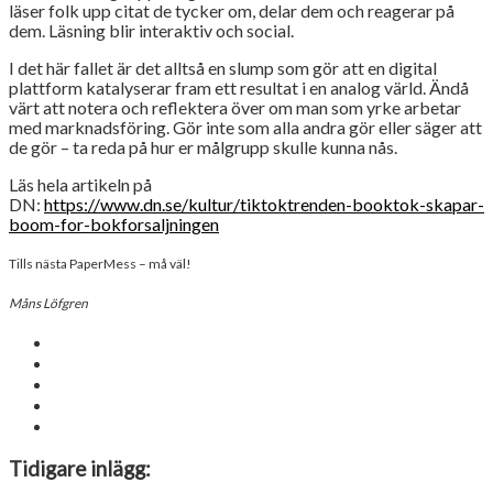
läser folk upp citat de tycker om, delar dem och reagerar på
dem. Läsning blir interaktiv och social.
I det här fallet är det alltså en slump som gör att en digital
plattform katalyserar fram ett resultat i en analog värld. Ändå
värt att notera och reflektera över om man som yrke arbetar
med marknadsföring. Gör inte som alla andra gör eller säger att
de gör – ta reda på hur er målgrupp skulle kunna nås.
Läs hela artikeln på
DN:
https://www.dn.se/kultur/tiktoktrenden-booktok-skapar-
boom-for-bokforsaljningen
Tills nästa PaperMess – må väl!
Måns Löfgren
Tidigare inlägg: