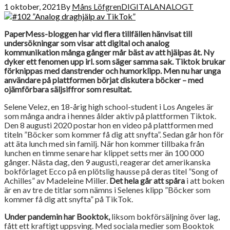
1 oktober, 2021
By
Måns Löfgren
DIGITALANALOGT
PaperMess-bloggen har vid flera tillfällen hänvisat till
undersökningar som visar att digital och analog
kommunikation många gånger mår bäst av att hjälpas åt. Ny
dyker ett fenomen upp irl. som säger samma sak.
Tiktok brukar
förknippas med danstrender och humorklipp. Men nu har unga
användare på plattformen börjat diskutera böcker – med
ojämförbara säljsiffror som resultat.
Selene Velez, en 18-årig high school-student i Los Angeles är
som många andra i hennes ålder aktiv på plattformen Tiktok.
Den 8 augusti 2020 postar hon en video på plattformen med
titeln ”Böcker som kommer få dig att snyfta”. Sedan går hon för
att äta lunch med sin familj. När hon kommer tillbaka från
lunchen en timme senare har klippet setts mer än 100 000
gånger. Nästa dag, den 9 augusti, reagerar det amerikanska
bokförlaget Ecco på en plötslig hausse på deras titel ”Song of
Achilles” av Madeleine Miller.
Det hela går att spåra
i att boken
är en av tre de titlar som nämns i Selenes klipp ”Böcker som
kommer få dig att snyfta” på TikTok.
Under pandemin har Booktok,
liksom bokförsäljning över lag,
fått ett kraftigt uppsving. Med sociala medier som Booktok