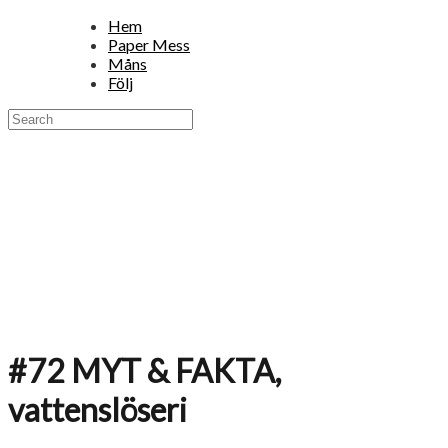
Hem
Paper Mess
Måns
Följ
#72 MYT & FAKTA,
vattenslöseri