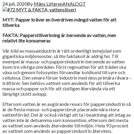
24 juli, 2020
By
Måns Löfgren
ANALOGT
MYT: Papper kräver en överdriven mängd vatten för att
tillverka
FAKTA: Papperstillverkning är beroende av vatten, men
relativt lite konsumeras
Vår bild av massaindustrin är rätt ordentligt inmejslad som
gigantiska miljömonster, så lite faktakoll är aldrig fel. Till
exempel är massa- och pappersindustrin beroende av vatten
inom tre viktiga områden. Först regnvatten för att träden ska
växa och genom fotosyntes förvandlar koldioxid till syre och
cellulosa. Den senare förser industrin med dess primära råvara –
träfibrer. Sen behövs vattnet som används för att tillverka
massa och papper och för att slutligen återvända via ett
lämpligt skött avlopp.
Eftersom vatten är en avgörande resurs för pappersindustrin så
är de flesta massa- och pappersbruk placerade nära stora
vattenförråd. Det är också viktigt att ta i beaktning att intag av
vatten inte är detsamma som konsumtion, eftersom det mesta
av vattnet som används återvänder till miljön. Hela 93 procent
av vattnet som används av pappersindustrin återvinns.