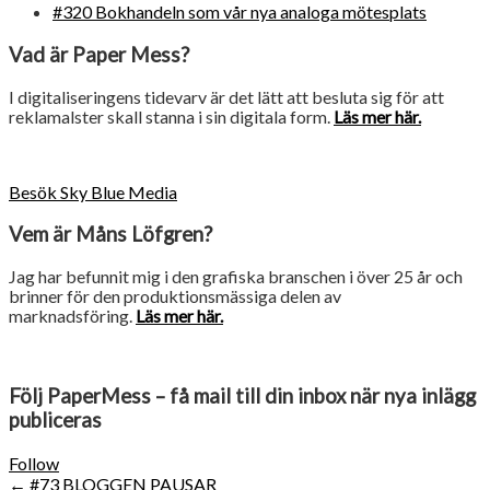
#320 Bokhandeln som vår nya analoga mötesplats
Vad är Paper Mess?
I digitaliseringens tidevarv är det lätt att besluta sig för att
reklamalster skall stanna i sin digitala form.
Läs mer här.
Besök Sky Blue Media
Vem är Måns Löfgren?
Jag har befunnit mig i den grafiska branschen i över 25 år och
brinner för den produktionsmässiga delen av
marknadsföring.
Läs mer här.
Följ PaperMess – få mail till din inbox när nya inlägg
publiceras
Follow
Post
←
#73 BLOGGEN PAUSAR