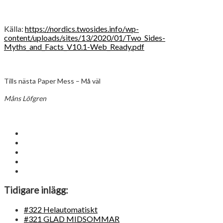
Källa:
https://nordics.twosides.info/wp-
content/uploads/sites/13/2020/01/Two_Sides-
Myths_and_Facts_V10.1-Web_Ready.pdf
Tills nästa Paper Mess – Må väl
Måns Löfgren
Tidigare inlägg:
#322 Helautomatiskt
#321 GLAD MIDSOMMAR