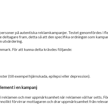
ersoner på autentiska reklamkampanjer. Testet genomfördes i flera
e deltagare fram, detta så att den specifika ordningen som kampan
n utvärdering.
nmark. För att kunna delta krävdes följande:
er (till exempel hjärnskada, epilepsi eller depression).
element i en kampanj
r i reklamen och mer uppmärksamhet när reklamen väl har setts. Fö
nnolikt förvirrar mottagaren och drar uppmärksamhet från relevan