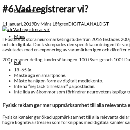
#6 Vad registrerar vi?
Paper Mess
11 januari, 2019
By
Måns Löfgren
DIGITALANALOGT
Måns
I Postnords stora neuromarketingstudie från 2016 testades 200 p
och de digitala. Dock slumpades den specifika ordningen för varj
avslutades med en exponering av varumärken igen och därefter e
200 personer deltog i undersökningen. 100 i Sverige och 100 i Da
Följ
18–65 år.
Måste äga en smartphone.
Måste ha någon form av digitalt mediekonto.
Inte ha ”nej tack till reklam” på postlådan.
Inte lida av åkommor som förhindrar neurovetenskapliga test
Fysisk reklam ger mer uppmärksamhet till alla relevanta 
Fysiska kanaler ger ökad uppmärksamhet till alla relevanta dela
högre kognitiva stressen som förknippas med digitala kanaler sa