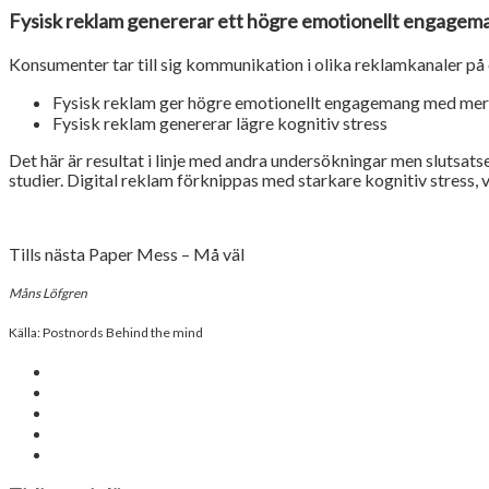
Fysisk reklam genererar ett högre emotionellt engageman
Konsumenter tar till sig kommunikation i olika reklamkanaler på o
Fysisk reklam ger högre emotionellt engagemang med mer 
Fysisk reklam genererar lägre kognitiv stress
Det här är resultat i linje med andra undersökningar men slutsat
studier. Digital reklam förknippas med starkare kognitiv stress, 
Tills nästa Paper Mess – Må väl
Måns Löfgren
Källa: Postnords Behind the mind