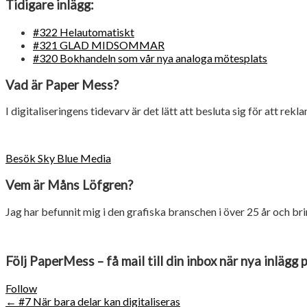
Tidigare inlägg:
#322 Helautomatiskt
#321 GLAD MIDSOMMAR
#320 Bokhandeln som vår nya analoga mötesplats
Vad är Paper Mess?
I digitaliseringens tidevarv är det lätt att besluta sig för att rekl
Besök Sky Blue Media
Vem är Måns Löfgren?
Jag har befunnit mig i den grafiska branschen i över 25 år och 
Följ PaperMess – få mail till din inbox när nya inlägg 
Follow
Post
←
#7 När bara delar kan digitaliseras