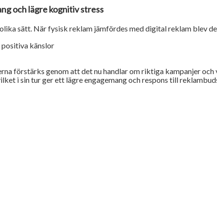
g och lägre kognitiv stress
lika sätt. När fysisk reklam jämfördes med digital reklam blev det
positiva känslor
serna förstärks genom att det nu handlar om riktiga kampanjer och 
vilket i sin tur ger ett lägre engagemang och respons till reklambu