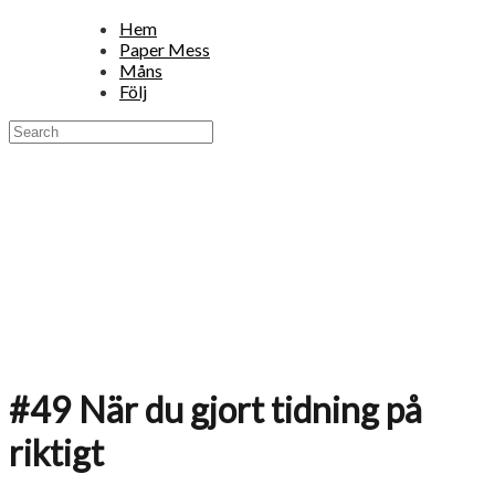
Hem
Paper Mess
Måns
Följ
#49 När du gjort tidning på
riktigt