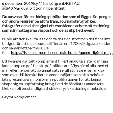
6 december, 2019
By
Måns Löfgren
DIGITALT
Du ansvarar för en tidningspublikation som ni lägger tid, pengar
och andra resurser på att få fram. Journalister, grafiker,
fotografer och du har gjort ett enastående arbete på en tidning
som når mottagarna via post och delas ut på ett event.
Ni vill att fler skall få läsa och ta del av alstret men det finns inte
budget för att distribuera till fler än era 1200 viktigaste kunder
och samarbetspartners. Då
finns
https://issuu.com/codarecordsltd/docs/queen_digital_mag
Ett lysande digitalt komplement till ert analoga alster där man
laddar upp en pdf i en sk. pdf-bläddrare. Vips når ni alla med ett
mail eller genom att på annat sätt se till att läsare får länk så
som ovan. Ni kanske har en annonssäljare som ofta behöver
låta presumtiva annonsörer se publikationen för att kunna
skapa sig en uppfattning kring i vad de förväntas annonsera.
Det kan bli omständligt att skicka fysiska tidningar hela tiden.
Grymt komplement.