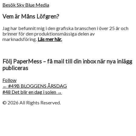
Besök Sky Blue Media
Vem är Måns Löfgren?
Jag har befunnit mig i den grafiska branschen i över 25 år och
brinner för den produktionsmässiga delen av
marknadsföring.
Läs mer här.
Följ PaperMess – få mail till din inbox när nya inlägg
publiceras
Follow
Post
←
#49B BLOGGENS ÅRSDAG
#48 Det blir en dag i solen
→
navigation
© 2026
All Rights Reserved.