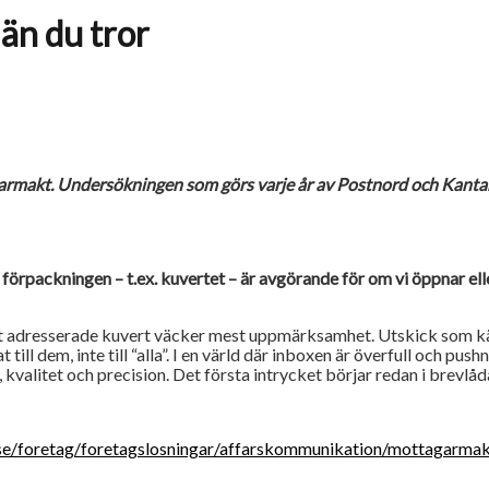
än du tror
makt. Undersökningen som görs varje år av Postnord och Kantar Me
förpackningen – t.ex. kuvertet – är avgörande för om vi öppnar elle
t adresserade kuvert väcker mest uppmärksamhet. Utskick som känn
ill dem, inte till “alla”. I en värld där inboxen är överfull och push
kvalitet och precision. Det första intrycket börjar redan i brevlåd
se/foretag/foretagslosningar/affarskommunikation/mottagarma