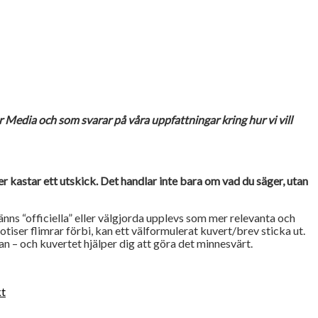
dia och som svarar på våra uppfattningar kring hur vi vill
r kastar ett utskick. Det handlar inte bara om vad du säger, utan
s “officiella” eller välgjorda upplevs som mer relevanta och
notiser flimrar förbi, kan ett välformulerat kuvert/brev sticka ut.
an – och kuvertet hjälper dig att göra det minnesvärt.
kt