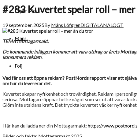
#283 Kuvertet spelar roll – mer 
Paper Mess
19 september, 2025
By
Måns Löfgren
DIGITALANALOGT
Måns
TEMA Mottagarmakt:
De kommande inläggen kommer att vara utdrag ur årets Mottagar
konsumera reklam.
Följ
Vad får oss att öppna reklam? PostNords rapport visar att själva 
om hur du levererar det.
Kuvertet skapar nyfikenhet och trovärdighet. Reklam i personlig
seriösa. Mottagare öppnar hellre något som ser ut att vara skickat t
Glöm inte utsidans kraft. Det tryckta kuvertet väcker nyfikenhet, 
Här kan du ladda ner din Mottagarmakt:
https://www.postnord.
Bilder och fakta: Mottagarmakt 2025