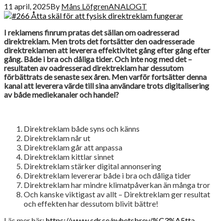
11 april, 2025
By
Måns Löfgren
ANALOGT
I reklamens finrum pratas det sällan om oadresserad
direktreklam. Men trots det fortsätter den oadresserade
direktreklamen att leverera effektivitet gång efter gång efter
gång. Både i bra och dåliga tider. Och inte nog med det –
resultaten av oadresserad direktreklam har dessutom
förbättrats de senaste sex åren. Men varför fortsätter denna
kanal att leverera värde till sina användare trots digitalisering
av både mediekanaler och handel?
Direktreklam både syns och känns
Direktreklam når ut
Direktreklam går att anpassa
Direktreklam kittlar sinnet
Direktreklam stärker digital annonsering
Direktreklam levererar både i bra och dåliga tider
Direktreklam har mindre klimatpåverkan än många tror
Och kanske viktigast av allt – Direktreklam ger resultat
och effekten har dessutom blivit bättre!
Läs mer här:
https://www.sdr.se/nyhetsbrev/%C3%A5tta-