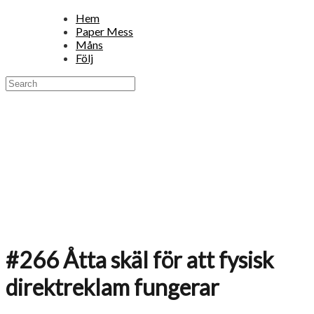
Hem
Paper Mess
Måns
Följ
#266 Åtta skäl för att fysisk
direktreklam fungerar