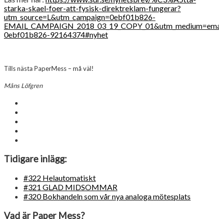
starka-skael-foer-att-fysisk-direktreklam-fungerar?
utm_source=L&utm_campaign=0ebf01b826-
EMAIL_CAMPAIGN_2018_03_19_COPY_01&utm_medium=emai
0ebf01b826-92164374#nyhet
Tills nästa PaperMess – må väl!
Måns Löfgren
Tidigare inlägg:
#322 Helautomatiskt
#321 GLAD MIDSOMMAR
#320 Bokhandeln som vår nya analoga mötesplats
Vad är Paper Mess?