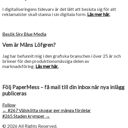
I digitaliseringens tidevarv är det lätt att besluta sig för att
reklamalster skall stanna i sin digitala form.
Läs mer här.
Besök Sky Blue Media
Vem är Måns Löfgren?
Jag har befunnit mig i den grafiska branschen i över 25 år och
brinner för den produktionsmässiga delen av
marknadsföring.
Läs mer här.
Följ PaperMess – få mail till din inbox när nya inlägg
publiceras
Follow
Post
←
#267 Välskötta skogar ger många fördelar
#265 Staden krymper
→
navigation
© 2026
All Rights Reserved.