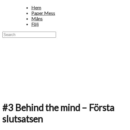
Hem
Paper Mess
Måns
Följ
#3 Behind the mind – Första
slutsatsen