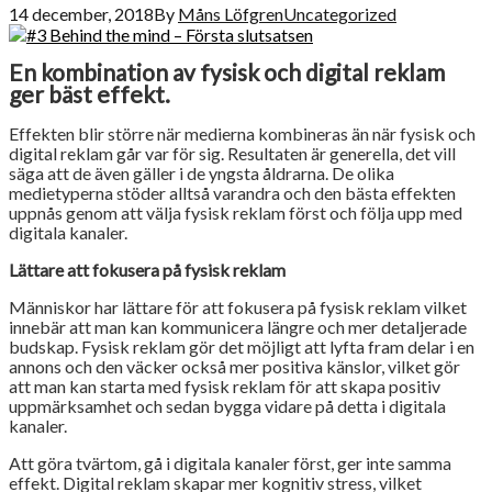
14 december, 2018
By
Måns Löfgren
Uncategorized
En kombination av fysisk och digital reklam
ger bäst effekt.
Effekten blir större när medierna kombineras än när fysisk och
digital reklam går var för sig. Resultaten är generella, det vill
säga att de även gäller i de yngsta åldrarna. De olika
medietyperna stöder alltså varandra och den bästa effekten
uppnås genom att välja fysisk reklam först och följa upp med
digitala kanaler.
Lättare att fokusera på fysisk reklam
Människor har lättare för att fokusera på fysisk reklam vilket
innebär att man kan kommunicera längre och mer detaljerade
budskap. Fysisk reklam gör det möjligt att lyfta fram delar i en
annons och den väcker också mer positiva känslor, vilket gör
att man kan starta med fysisk reklam för att skapa positiv
uppmärksamhet och sedan bygga vidare på detta i digitala
kanaler.
Att göra tvärtom, gå i digitala kanaler först, ger inte samma
effekt. Digital reklam skapar mer kognitiv stress, vilket