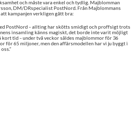
rksamhet och måste vara enkel och tydlig. Majblomman
dersson, DM/DRspecialist PostNord. Från Majblommans
att kampanjen verkligen gått bra:
ed PostNord – allting har skötts smidigt och proffsigt trots
arnens insamling känns magiskt, det borde inte varit möjligt
 kort tid – under två veckor såldes majblommor för 36
or för 65 miljoner, men den affärsmodellen har vi ju byggt i
 oss.”