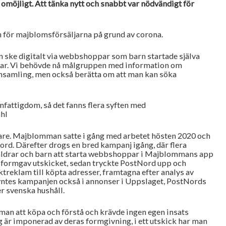
omöjligt. Att tänka nytt och snabbt var nödvändigt för
on för majblomsförsäljarna på grund av corona.
en ske digitalt via webbshoppar som barn startade själva
ldrar. Vi behövde nå målgruppen med information om
nsamling, men också berätta om att man kan söka
nfattigdom, så det fanns flera syften med
hl
re. Majblomman satte i gång med arbetet hösten 2020 och
Nord. Därefter drogs en bred kampanj igång, där flera
öräldrar och barn att starta webbshoppar i Majblommans app
formgav utskicket, sedan tryckte PostNord upp och
treklam till köpta adresser, framtagna efter analys av
syntes kampanjen också i annonser i Uppslaget, PostNords
er svenska hushåll.
man att köpa och förstå och krävde ingen egen insats
 är imponerad av deras formgivning, i ett utskick har man