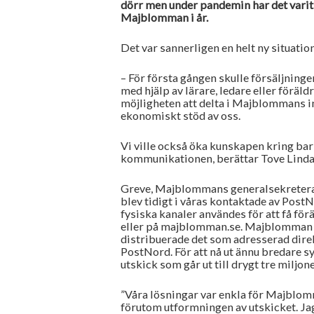
dörr men under pandemin har det varit 
Majblomman i år.
Det var sannerligen en helt ny situati
– För första gången skulle försäljning
med hjälp av lärare, ledare eller förä
möjligheten att delta i Majblommans i
ekonomiskt stöd av oss.
Vi ville också öka kunskapen kring bar
kommunikationen, berättar Tove Linda
Greve, Majblommans generalsekretera
blev tidigt i våras kontaktade av Post
fysiska kanaler användes för att få f
eller på majblomman.se. Majblomman 
distribuerade det som adresserad direk
PostNord. För att nå ut ännu bredare 
utskick som går ut till drygt tre miljon
”Våra lösningar var enkla för Majblom
förutom utformningen av utskicket. Jag