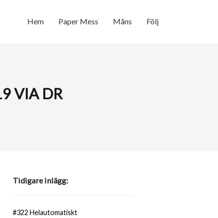
Hem
Paper Mess
Måns
Följ
9 VIA DR
Tidigare inlägg:
#322 Helautomatiskt