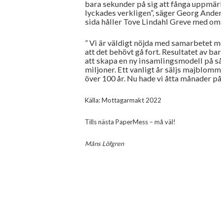
bara sekunder på sig att fånga uppmä
lyckades verkligen”, säger Georg An
sida håller Tove Lindahl Greve med om 
” Vi är väldigt nöjda med samarbetet m
att det behövt gå fort. Resultatet av b
att skapa en ny insamlingsmodell på så
miljoner. Ett vanligt år säljs majblomm
över 100 år. Nu hade vi åtta månader på
Källa: Mottagarmakt 2022
Tills nästa PaperMess – må väl!
Måns Löfgren